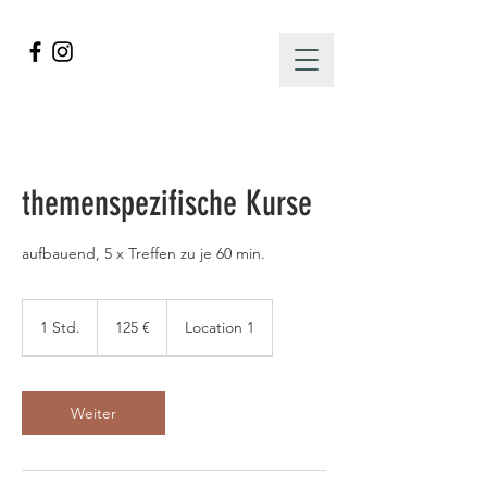
themenspezifische Kurse
aufbauend, 5 x Treffen zu je 60 min.
125
Euro
1 Std.
1
125 €
Location 1
S
t
d
Weiter