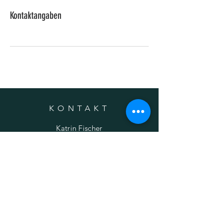
Kontaktangaben
KONTAKT
Katrin Fischer
Meran (BZ) - Italien
Tel
+39 348 7657402
info@dogsandcatch.it
Impressum
AGB