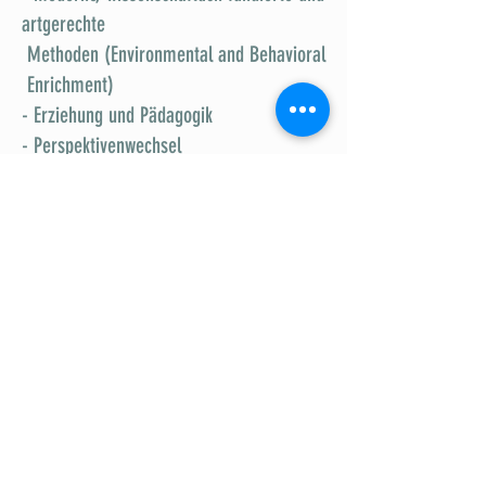
artgerechte
Methoden (Environmental and Behavioral
Enrichment)
- Erziehung und Pädagogik
- Perspektivenwechsel
(mit den Augen des Hundes die Welt
sehen)
- gemeinsame Abenteuer erleben
- feine Kommunikation aufbauen
- fundiertes Wissen, um die Bedürfnisse
des Hundes besser zu verstehen