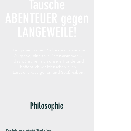
Tausche
ABENTEUER gegen
LANGEWEILE!
Ein gemeinsames Ziel, eine spannende
Aufgabe, eine tolle Zeit zusammen...
das wünschen sich unsere Hunde und
hoffentlich wir Menschen auch!
Lasst uns raus gehen und Spaß haben!
Philosophie