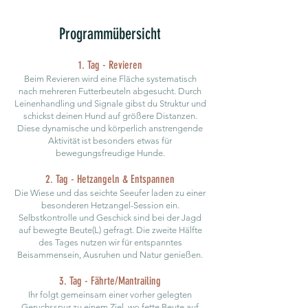
Programmübersicht
1. Tag - Revieren
Beim Revieren wird eine Fläche systematisch
nach mehreren Futterbeuteln abgesucht. Durch
Leinenhandling und Signale gibst du Struktur und
schickst deinen Hund auf größere Distanzen.
Diese dynamische und körperlich anstrengende
Aktivität ist besonders etwas für
bewegungsfreudige Hunde.
2. Tag - Hetzangeln & Entspannen
Die Wiese und das seichte Seeufer laden zu einer
besonderen Hetzangel-Session ein.
Selbstkontrolle und Geschick sind bei der Jagd
auf bewegte Beute(L) gefragt. Die zweite Hälfte
des Tages nutzen wir für entspanntes
Beisammensein, Ausruhen und Natur genießen.
3. Tag - Fährte/Mantrailing
Ihr folgt gemeinsam einer vorher gelegten
Geruchsspur zu einem Ziel, wo fette Beute auf