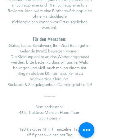
m Schleppleine und 10 m Schleppleine fürs
Revieren. Ideal wäre eine Biothane-Schleppleine
ohne Handschlaufe
(Schleppleinen können vor Ort ausgeliehen
werden).
Für den Menschen:
Gutes, festes Schuhwerk, Ihr müsst Euch gut im
Gelände (Wald) bewegen können.
Die Kleidung sollte an das Wetter angepasst
werden, bitte bedenkt, dass wir uns im Wald
bewegen und viell. auch mal an einem Ast
hängen bleiben könnte - also keine zu
hochwertige Kleidung!
Rucksack & Sitzgelegenheit (Campingstuhl o.ä.)!
---------
Seminarkosten:
465,- €
aktives Mensch-Hund-Team
233 € passiv
120 € aktives M-H-T - einzelner Tag
65 € passiv - einzelner Tag