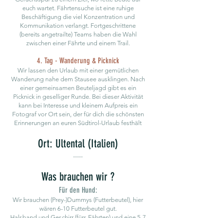
euch wartet. Fährtensuche ist eine ruhige
Beschäftigung die viel Konzentration und
Kommunikation verlangt. Fortgeschrittene
(bereits angetrailte) Teams haben die Wahl
zwischen einer Fährte und einem Trail.
4. Tag - Wanderung & Picknick
Wir lassen den Urlaub mit einer gemütlichen
Wanderung nahe dem Stausee ausklingen. Nach
einer gemeinsamen Beuteljagd gibt es ein
Picknick in geselliger Runde. Bei dieser Aktivität
kann bei Interesse und kleinem Aufpreis ein
Fotograf vor Ort sein, der für dich die schönsten
Erinnerungen an euren Südtirol-Urlaub festhält
Ort: Ultental (Italien)
-----
Was brauchen wir ?
Für den Hund:
Wir brauchen (Prey-)Dummys (Futterbeutel), hier
wären 6-10 Futterbeutel gut.
Halsband und Geschirr (fürs Fährten) und eine 5-7