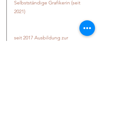
Selbstständige Grafikerin (seit
2021)
seit 2017 Ausbildung zur
Hundeerziehungsberaterin
Inhalte der Fachausbildung:
- Ontogonese: Die
Entwicklungsphasen des Hundes
- Pädagogik beim Hund: Lernen
und Erziehung
- Interspezifische & intraspezifische
Kommunikation des Hundes
- Domestikation & Spezialisierung
unterschiedlicher Hunderassen
- Soziologie des Canis familiaris