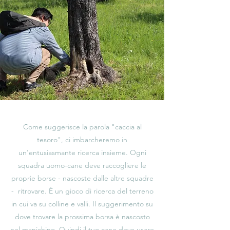
Come suggerisce la parola "caccia al
tesoro", ci imbarcheremo in
un'entusiasmante ricerca insieme. Ogni
squadra uomo-cane deve raccogliere le
proprie borse - nascoste dalle altre squadre
-
ritrovare. È un gioco di ricerca del terreno
in cui va su colline e valli. Il suggerimento su
dove trovare la prossima borsa è nascosto
nel manichino. Quindi il tuo cane deve usare