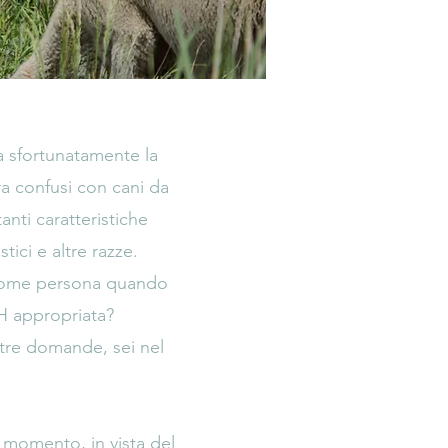
a sfortunatamente la
a confusi con cani da
nti caratteristiche
tici e altre razze.
come persona quando
H appropriata?
ltre domande, sei nel
 momento, in vista del