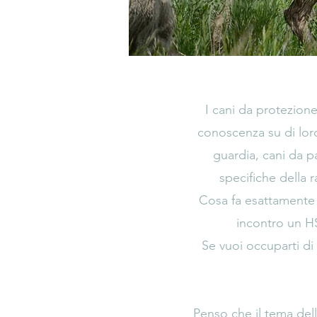
I cani da protezion
conoscenza su di lor
guardia, cani da p
specifiche della 
Cosa fa esattament
incontro un H
Se vuoi occuparti di
Penso che il tema del