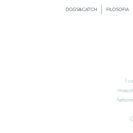
DOGS&CATCH
FILOSOFIA
I c
rinasc
fattor
C