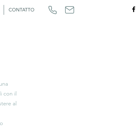
CONTATTO
 una
 con il
tere al
no