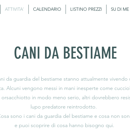
ATTIVITA'
CALENDARIO
LISTINO PREZZI
SU DI ME
CANI DA BESTIAME
ani da guardia del bestiame stanno attualmente vivendo
ita. Alcuni vengono messi in mani inesperte come cuccioli
e orsacchiotto in modo meno serio, altri dovrebbero resis
lupo predatore reintrodotto.
osa sono i cani da guardia del bestiame e cosa non so
e puoi scoprire di cosa hanno bisogno qui.