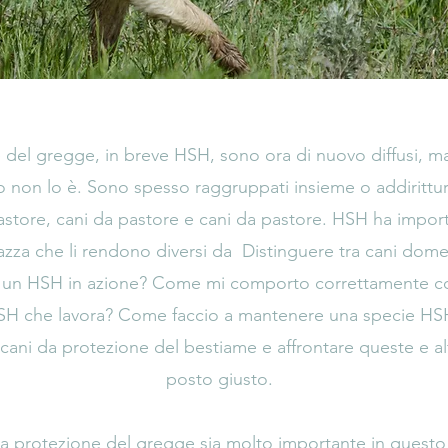
e del gregge, in breve HSH, sono ora di nuovo diffusi, m
o non lo è. Sono spesso raggruppati insieme o addirittur
astore, cani da pastore e cani da pastore. HSH ha importa
razza che li rendono diversi da
Distinguere tra cani domes
e un HSH in azione? Come mi comporto correttamente 
SH che lavora? Come faccio a mantenere una specie HS
 cani da protezione del bestiame e affrontare queste e a
posto giusto.
la protezione del gregge sia molto importante in questo