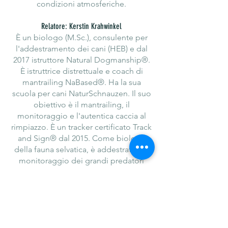
condizioni atmosferiche.
Relatore: Kerstin Krahwinkel
È un biologo (M.Sc.), consulente per
l'addestramento dei cani (HEB) e dal
2017 istruttore Natural Dogmanship®.
È istruttrice distrettuale e coach di
mantrailing NaBased®. Ha la sua
scuola per cani NaturSchnauzen. Il suo
obiettivo è il mantrailing, il
monitoraggio e l'autentica caccia al
rimpiazzo. È un tracker certificato Track
and Sign® dal 2015. Come biologa
della fauna selvatica, è addestrata nel
monitoraggio dei grandi predatori
(lupo, lince, orso) ed è particolarmente
interessata ai cani da protezione del
bestiame in questo contesto. Il
possesso della licenza di caccia le
permette approfondimenti sulla pratica
della caccia, sull'uso dei cani da caccia