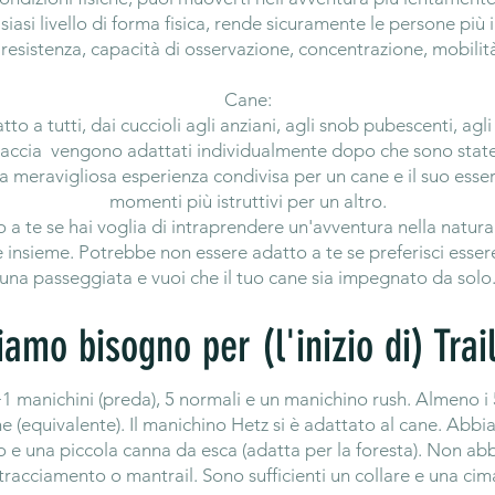
siasi livello di forma fisica, rende sicuramente le persone più 
resistenza, capacità di osservazione, concentrazione, mobilità
Cane:
to a tutti, dai cuccioli agli anziani, agli snob pubescenti, agli 
i caccia vengono adattati individualmente dopo che sono state
a meravigliosa esperienza condivisa per un cane e il suo ess
momenti più istruttivi per un altro.
 a te se hai voglia di intraprendere un'avventura nella natura 
 insieme. Potrebbe non essere adatto a te se preferisci esser
una passeggiata e vuoi che il tuo cane sia impegnato da solo
iamo bisogno per (l'inizio di) Tra
 manichini (preda), 5 normali e un manichino rush. Almeno i
e (equivalente). Il manichino Hetz si è adattato al cane. Ab
e una piccola canna da esca (adatta per la foresta). Non ab
acciamento o mantrail. Sono sufficienti un collare e una cima 