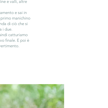
ne e valli, altre
iamento e sai in
Il primo manichino
nda di ciò che si
 i due.
uindi catturiamo
o finale. E poi è
ivertimento.