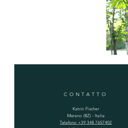
CONTATTO
Katrin Fischer
Merano (BZ) - Italia
Telefono +39 348 7657402