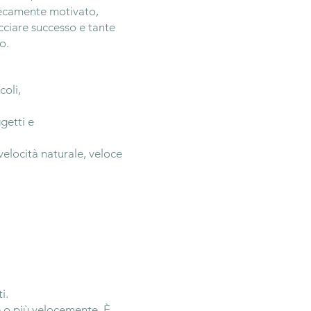
nsecamente motivato,
acciare successo e tante
o.
coli,
getti e
elocità naturale, veloce
i.
e o più velocemente. È