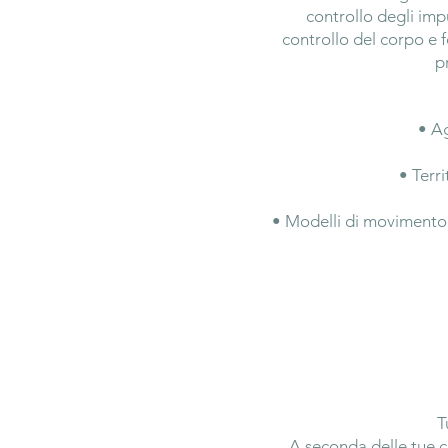
controllo degli imp
controllo del corpo e f
p
• Ag
• Terri
• Modelli di movimento 
T
A seconda delle tue c