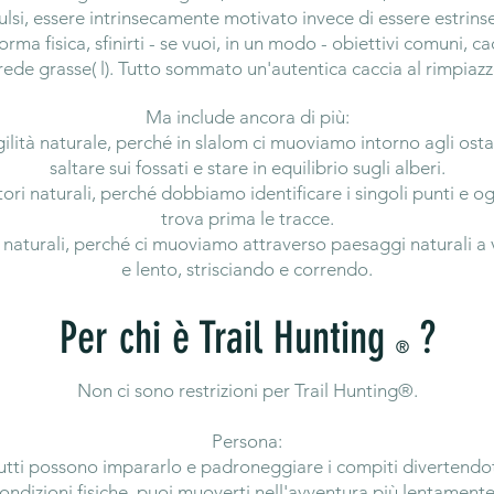
ulsi, essere intrinsecamente motivato invece di essere estri
orma fisica, sfinirti - se vuoi, in un modo - obiettivi comuni, c
rede grasse( l). Tutto sommato un'autentica caccia al rimpiazz
Ma include ancora di più:
ilità naturale, perché in slalom ci muoviamo intorno agli osta
saltare sui fossati e stare in equilibrio sugli alberi.
tori naturali, perché dobbiamo identificare i singoli punti e og
trova prima le tracce.
naturali, perché ci muoviamo attraverso paesaggi naturali a v
e lento, strisciando e correndo.
Per chi è Trail Hunting
?
®
Non ci sono restrizioni per Trail Hunting®.
Persona:
utti possono impararlo e padroneggiare i compiti divertendot
ondizioni fisiche, puoi muoverti nell'avventura più lentament