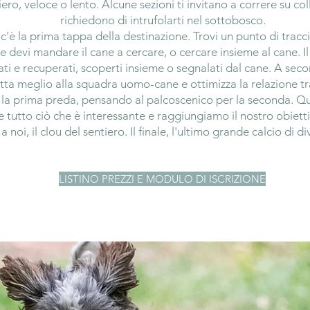
iero, veloce o lento. Alcune sezioni ti invitano a correre su colli
richiedono di intrufolarti nel sottobosco.
 c'è la prima tappa della destinazione. Trovi un punto di tracc
e devi mandare il cane a cercare, o cercare insieme al cane. 
ati e recuperati, scoperti insieme o segnalati dal cane. A seco
tta meglio alla squadra uomo-cane e ottimizza la relazione tra
 la prima preda, pensando al palcoscenico per la seconda. Q
tutto ciò che è interessante e raggiungiamo il nostro obiettiv
a noi, il clou del sentiero. Il finale, l'ultimo grande calcio di d
LISTINO PREZZI E MODULO DI ISCRIZIONE